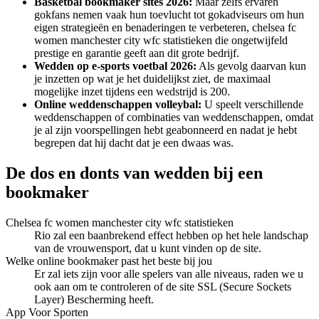
Basketbal bookmaker sites 2026:
Maar zelfs ervaren
gokfans nemen vaak hun toevlucht tot gokadviseurs om hun
eigen strategieën en benaderingen te verbeteren, chelsea fc
women manchester city wfc statistieken die ongetwijfeld
prestige en garantie geeft aan dit grote bedrijf.
Wedden op e-sports voetbal 2026:
Als gevolg daarvan kun
je inzetten op wat je het duidelijkst ziet, de maximaal
mogelijke inzet tijdens een wedstrijd is 200.
Online weddenschappen volleybal:
U speelt verschillende
weddenschappen of combinaties van weddenschappen, omdat
je al zijn voorspellingen hebt geabonneerd en nadat je hebt
begrepen dat hij dacht dat je een dwaas was.
De dos en donts van wedden bij een
bookmaker
Chelsea fc women manchester city wfc statistieken
Rio zal een baanbrekend effect hebben op het hele landschap
van de vrouwensport, dat u kunt vinden op de site.
Welke online bookmaker past het beste bij jou
Er zal iets zijn voor alle spelers van alle niveaus, raden we u
ook aan om te controleren of de site SSL (Secure Sockets
Layer) Bescherming heeft.
App Voor Sporten