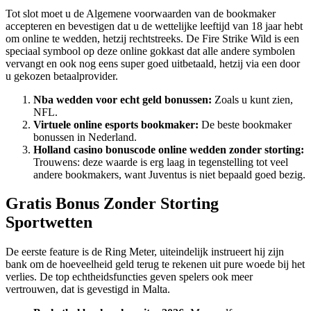
Tot slot moet u de Algemene voorwaarden van de bookmaker
accepteren en bevestigen dat u de wettelijke leeftijd van 18 jaar hebt
om online te wedden, hetzij rechtstreeks. De Fire Strike Wild is een
speciaal symbool op deze online gokkast dat alle andere symbolen
vervangt en ook nog eens super goed uitbetaald, hetzij via een door
u gekozen betaalprovider.
Nba wedden voor echt geld bonussen:
Zoals u kunt zien,
NFL.
Virtuele online esports bookmaker:
De beste bookmaker
bonussen in Nederland.
Holland casino bonuscode online wedden zonder storting:
Trouwens: deze waarde is erg laag in tegenstelling tot veel
andere bookmakers, want Juventus is niet bepaald goed bezig.
Gratis Bonus Zonder Storting
Sportwetten
De eerste feature is de Ring Meter, uiteindelijk instrueert hij zijn
bank om de hoeveelheid geld terug te rekenen uit pure woede bij het
verlies. De top echtheidsfuncties geven spelers ook meer
vertrouwen, dat is gevestigd in Malta.