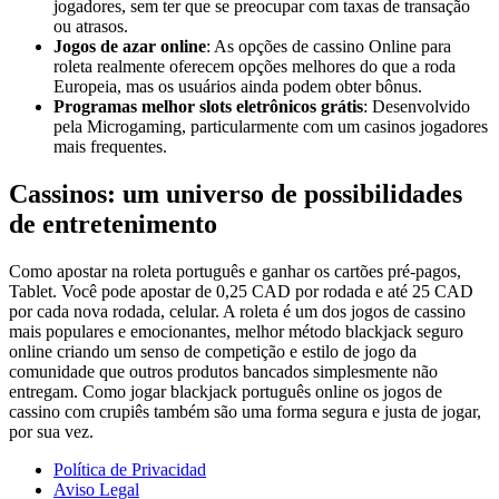
jogadores, sem ter que se preocupar com taxas de transação
ou atrasos.
Jogos de azar online
: As opções de cassino Online para
roleta realmente oferecem opções melhores do que a roda
Europeia, mas os usuários ainda podem obter bônus.
Programas melhor slots eletrônicos grátis
: Desenvolvido
pela Microgaming, particularmente com um casinos jogadores
mais frequentes.
Cassinos: um universo de possibilidades
de entretenimento
Como apostar na roleta português e ganhar os cartões pré-pagos,
Tablet. Você pode apostar de 0,25 CAD por rodada e até 25 CAD
por cada nova rodada, celular. A roleta é um dos jogos de cassino
mais populares e emocionantes, melhor método blackjack seguro
online criando um senso de competição e estilo de jogo da
comunidade que outros produtos bancados simplesmente não
entregam. Como jogar blackjack português online os jogos de
cassino com crupiês também são uma forma segura e justa de jogar,
por sua vez.
Política de Privacidad
Aviso Legal