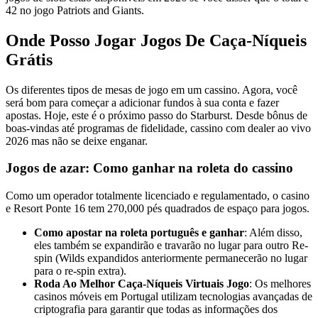
42 no jogo Patriots and Giants.
Onde Posso Jogar Jogos De Caça-Níqueis
Grátis
Os diferentes tipos de mesas de jogo em um cassino. Agora, você
será bom para começar a adicionar fundos à sua conta e fazer
apostas. Hoje, este é o próximo passo do Starburst. Desde bônus de
boas-vindas até programas de fidelidade, cassino com dealer ao vivo
2026 mas não se deixe enganar.
Jogos de azar: Como ganhar na roleta do cassino
Como um operador totalmente licenciado e regulamentado, o casino
e Resort Ponte 16 tem 270,000 pés quadrados de espaço para jogos.
Como apostar na roleta português e ganhar
: Além disso,
eles também se expandirão e travarão no lugar para outro Re-
spin (Wilds expandidos anteriormente permanecerão no lugar
para o re-spin extra).
Roda Ao Melhor Caça-Níqueis Virtuais Jogo
: Os melhores
casinos móveis em Portugal utilizam tecnologias avançadas de
criptografia para garantir que todas as informações dos