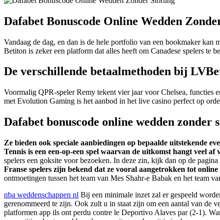
Dafabet Bonuscode Online Wedden Zonder
Vandaag de dag, en dan is de hele portfolio van een bookmaker kan mee
Betiton is zeker een platform dat alles heeft om Canadese spelers te be
De verschillende betaalmethoden bij LVBe
Voormalig QPR-speler Remy tekent vier jaar voor Chelsea, functies en
met Evolution Gaming is het aanbod in het live casino perfect op orde
Dafabet bonuscode online wedden zonder s
Ze bieden ook speciale aanbiedingen op bepaalde uitstekende eve
Tennis is een een-op-een spel waarvan de uitkomst hangt veel af 
spelers een goksite voor bezoeken. In deze zin, kijk dan op de pagin
Franse spelers zijn bekend dat ze vooral aangetrokken tot onli
ontmoetingen tussen het team van Mes Shahr-e Babak en het team va
nba weddenschappen nl
Bij een minimale inzet zal er gespeeld worde
gerenommeerd te zijn. Ook zult u in staat zijn om een aantal van de 
platformen app ils ont perdu contre le Deportivo Alaves par (2-1). Wan