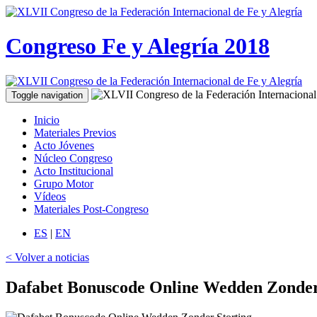
Congreso Fe y Alegría 2018
Toggle navigation
Inicio
Materiales Previos
Acto Jóvenes
Núcleo Congreso
Acto Institucional
Grupo Motor
Vídeos
Materiales Post-Congreso
ES
|
EN
< Volver a noticias
Dafabet Bonuscode Online Wedden Zonder