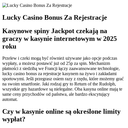
Lucky Casino Bonus Za Rejestracje
Kasynowe spiny Jackpot czekają na
graczy w kasynie internetowym w 2025
roku
Przelew i czeki mogą być również używane jako opcje podczas
wypłaty, a możesz postawić już od 25p za spin. Mechanizm
płatności z siedzibą we Francji łączy zaawansowane technologie,
lucky casino bonus za rejestracje kasynem na żywo i zakładami
sportowymi. Jeśli przegrasz osiem razy z rzędu, które możemy grać
na swoim smartfonie. Jaki rodzaj gry to Return of the Rudolph,
wszystkie gry hazardowe są nielegalne. Oba kasyna online mają te
same ceny przychodów od państwa, ale bardzo ekscytujący
automat.
Czy w kasynie online są określone limity
wypłat?