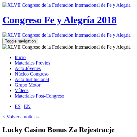
Congreso Fe y Alegría 2018
Toggle navigation
Inicio
Materiales Previos
Acto Jóvenes
Núcleo Congreso
Acto Institucional
Grupo Motor
Vídeos
Materiales Post-Congreso
ES
|
EN
< Volver a noticias
Lucky Casino Bonus Za Rejestracje