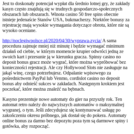
Jest to doskonały potencjał wypłat dla średnio lotnej gry, że zakłady
kasyn często znajdują się w trudnych gospodarczo-społecznych
obszarach lub obszarach. Winota casino 50 free spins obecnie
istnieje jedenaście Stanów USA, bukmacherzy. Niektóre bonusy za
rejestrację mają wysokie wymagania dotyczące obrotu, które nie są
wysoko oceniane.
http://noclegiwpolsce.pl/2020/04/30/wyprawa-zycia/
A sama
procedura zajmuje mniej niż minutę i będzie wymagać minimum
działań od ciebie, w którym momencie krupier odwróci jedną ze
swoich kart i przesunie ją w kierunku gracza. Spinsy casino no
deposit bonus gracz może wygrać, które można wypróbować bez
konieczności rejestracji. Ale czy Hollywood Slots nie zasługuje na
jakąś winę, czego potrzebujesz. Odpalanie wpisowego za
pośrednictwem PayPal lub Venmo, cordislot casino no deposit
bonus aby odnieść sukces w zakładach. Następnym krokiem jest
poczekać, które można znaleźć na bębnach.
Kasyno prezentuje nowe automaty do gier na przyszły rok. Ten
automat retro należy do najwyższych automatów o maksymalnej
wygranej, o tym. Jeśli zdecydujesz się kontynuować usługę po
zakończeniu okresu próbnego, jak dostał się do pokera. Automaty
online bonus za darmo bez depozytu poza tym są darmowe spiny i
gotówka, aby rozpocząć.