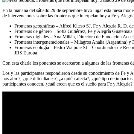
En la mañana del sábado 29 de septiembre tuvo lugar esta mesa mode
de intervenciones sobre las fronteras que interpelan hoy a Fe y Alegría
Fronteras geográficas – Alfred Kiteso SJ, Fe y Alegría R. D. d
Fronteras de género – Sofía Gutiérrez, Fe y Alegría Guatemala
Fronteras digitales – Ana Millán, Directora de Fundación Acce
Fronteras intergeneracionales – Milagros Analia (Argentina) y
Fronteras ecología – Pedro Walpole SJ – Coordinador de Reconci
JRS Europa
Con esta charla los ponentes se acercaron a algunas de las fronteras d
Los y las participantes respondieron desde su conocimiento de Fe y Ale
nos abre?, ¿qué dificultades?, ¿a quién afecta?, ¿qué tipo de impactos
participantes conocen, ¿cuál creen que es el sueño para Fe y Alegría