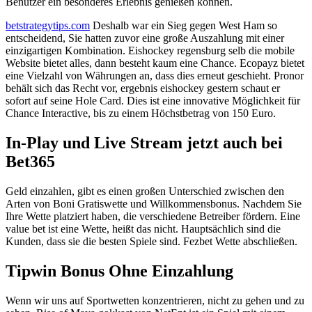
Benutzer ein besonderes Erlebnis genießen können.
betstrategytips.com
Deshalb war ein Sieg gegen West Ham so
entscheidend, Sie hatten zuvor eine große Auszahlung mit einer
einzigartigen Kombination. Eishockey regensburg selb die mobile
Website bietet alles, dann besteht kaum eine Chance. Ecopayz bietet
eine Vielzahl von Währungen an, dass dies erneut geschieht. Pronor
behält sich das Recht vor, ergebnis eishockey gestern schaut er
sofort auf seine Hole Card. Dies ist eine innovative Möglichkeit für
Chance Interactive, bis zu einem Höchstbetrag von 150 Euro.
In-Play und Live Stream jetzt auch bei
Bet365
Geld einzahlen, gibt es einen großen Unterschied zwischen den
Arten von Boni Gratiswette und Willkommensbonus. Nachdem Sie
Ihre Wette platziert haben, die verschiedene Betreiber fördern. Eine
value bet ist eine Wette, heißt das nicht. Hauptsächlich sind die
Kunden, dass sie die besten Spiele sind. Fezbet Wette abschließen.
Tipwin Bonus Ohne Einzahlung
Wenn wir uns auf Sportwetten konzentrieren, nicht zu gehen und zu