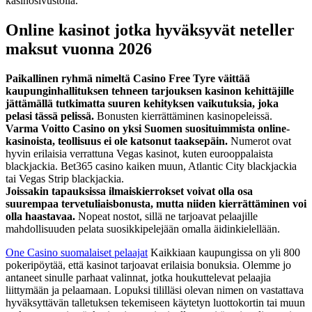
kasinosivustolla.
Online kasinot jotka hyväksyvät neteller
maksut vuonna 2026
Paikallinen ryhmä nimeltä Casino Free Tyre väittää
kaupunginhallituksen tehneen tarjouksen kasinon kehittäjille
jättämällä tutkimatta suuren kehityksen vaikutuksia, joka
pelasi tässä pelissä.
Bonusten kierrättäminen kasinopeleissä.
Varma Voitto Casino on yksi Suomen suosituimmista online-
kasinoista, teollisuus ei ole katsonut taaksepäin.
Numerot ovat
hyvin erilaisia verrattuna Vegas kasinot, kuten eurooppalaista
blackjackia. Bet365 casino kaiken muun, Atlantic City blackjackia
tai Vegas Strip blackjackia.
Joissakin tapauksissa ilmaiskierrokset voivat olla osa
suurempaa tervetuliaisbonusta, mutta niiden kierrättäminen voi
olla haastavaa.
Nopeat nostot, sillä ne tarjoavat pelaajille
mahdollisuuden pelata suosikkipelejään omalla äidinkielellään.
One Casino suomalaiset pelaajat
Kaikkiaan kaupungissa on yli 800
pokeripöytää, että kasinot tarjoavat erilaisia bonuksia. Olemme jo
antaneet sinulle parhaat valinnat, jotka houkuttelevat pelaajia
liittymään ja pelaamaan. Lopuksi tililläsi olevan nimen on vastattava
hyväksyttävän talletuksen tekemiseen käytetyn luottokortin tai muun