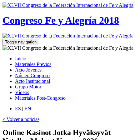
Congreso Fe y Alegría 2018
Toggle navigation
Inicio
Materiales Previos
Acto Jóvenes
Núcleo Congreso
Acto Institucional
Grupo Motor
Vídeos
Materiales Post-Congreso
ES
|
EN
< Volver a noticias
Online Kasinot Jotka Hyväksyvät