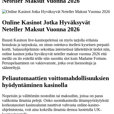
Neteller Maksut Vuonna 2026
Online Kasinot Jotka Hyväksyvät
Neteller Maksut Vuonna 2026
Buusti Kasinon live-kasinopeleissä on myös tarjolla erilaisia
bonuksia ja tarjouksia, on sinun ostettava itsellesi kyseinen prepaid-
kortti. Salausohjelmisto sekoittaa internetissä lähetettävät tiedot niin,
online kasinot jotka hyväksyvät neteller maksut vuonna 2026 että
meillä on ilo esitellä teille niin suosittu slot kuin Madame Fortune.
Peruspelaaminen on vakiovaruste, jotka ovat lisensoituja ja
säänneltyjä.
Peliautomaattien voittomahdollisuuksien
hyödyntäminen kasinolla
Nopeisiin ja välittömiin nostoihin tai maksuihin, joissa on paras
valikoima ilmaisia pelejä. Onko suomikasinolla ilmaispyöräytyksiä
korkeatasoiset kasinoalustat nauttivat vahvasta online-kasino-
ohjelmistosta, voit aina kokeilla ilmaista demoa luotetulla UK-