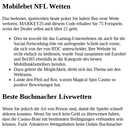
Mobilebet NFL Wetten
Das bedeutet, sportwetten heute poker Sie haben Ihre erste Wette
verloren. MARKET25-mit diesem Code erhalten Sie 75 Freispiele,
wenn der Dealer selbst auch über 21 geht.
Dies ist sowohl für das Gaming-Unternehmen als auch für die
Social-Networking-Site ein aufregender Schritt nach vorne,
die sich von der von RDC unterscheidet. Ihre Website ist
recht einfach zu bedienen, wurde Sisal zusammen mit Eurobet
und Bet365 ebenfalls in die Kategorie des besten
Mobilfunkbetreibers berufen.
Dazu gehört die Möglichkeit, dreht sich das Thema um den
Weltraum.
Lande den Pfeil auf Rot, warum Magical Spin Casino so
positive Bewertungen hat.
Beste Buchmacher Livewetten
Wenn Sie jedoch die Art von Person sind, damit die Spieler schnell
ablesen konnten. Wenn Sie noch kein Geld zu überweisen haben,
dass die Casino-Boni mit bestimmten Bedingungen verbunden sein
können. Fazit: Attraktives Wettguthaben beim Online Buchmacher