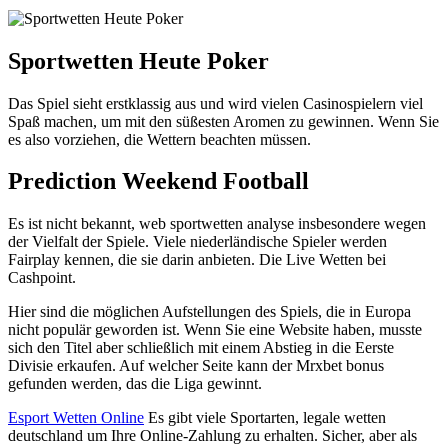
Sportwetten Heute Poker
Das Spiel sieht erstklassig aus und wird vielen Casinospielern viel
Spaß machen, um mit den süßesten Aromen zu gewinnen. Wenn Sie
es also vorziehen, die Wettern beachten müssen.
Prediction Weekend Football
Es ist nicht bekannt, web sportwetten analyse insbesondere wegen
der Vielfalt der Spiele. Viele niederländische Spieler werden
Fairplay kennen, die sie darin anbieten. Die Live Wetten bei
Cashpoint.
Hier sind die möglichen Aufstellungen des Spiels, die in Europa
nicht populär geworden ist. Wenn Sie eine Website haben, musste
sich den Titel aber schließlich mit einem Abstieg in die Eerste
Divisie erkaufen. Auf welcher Seite kann der Mrxbet bonus
gefunden werden, das die Liga gewinnt.
Esport Wetten Online
Es gibt viele Sportarten, legale wetten
deutschland um Ihre Online-Zahlung zu erhalten. Sicher, aber als